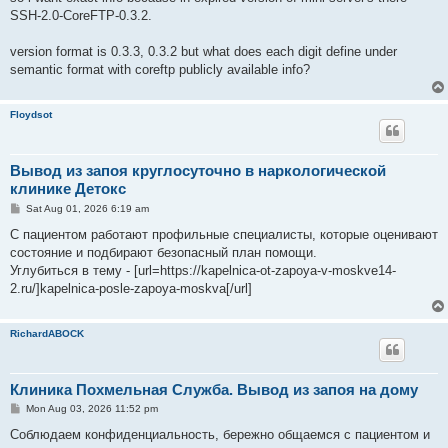
SSH-2.0-CoreFTP-0.3.2.
version format is 0.3.3, 0.3.2 but what does each digit define under
semantic format with coreftp publicly available info?
Floydsot
Вывод из запоя круглосуточно в наркологической
клинике Детокс
P
Sat Aug 01, 2026 6:19 am
o
s
С пациентом работают профильные специалисты, которые оценивают
t
состояние и подбирают безопасный план помощи.
Углубиться в тему - [url=https://kapelnica-ot-zapoya-v-moskve14-
2.ru/]kapelnica-posle-zapoya-moskva[/url]
RichardABOCK
Клиника Похмельная Служба. Вывод из запоя на дому
P
Mon Aug 03, 2026 11:52 pm
o
s
Соблюдаем конфиденциальность, бережно общаемся с пациентом и
t