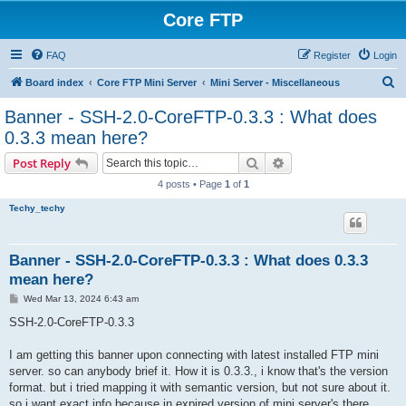
Core FTP
FAQ
Register
Login
S
Board index
Core FTP Mini Server
Mini Server - Miscellaneous
e
Banner - SSH-2.0-CoreFTP-0.3.3 : What does
a
0.3.3 mean here?
r
Search
Advanced search
Post Reply
c
4 posts • Page
1
of
1
h
Techy_techy
Banner - SSH-2.0-CoreFTP-0.3.3 : What does 0.3.3
mean here?
P
Wed Mar 13, 2024 6:43 am
o
s
SSH-2.0-CoreFTP-0.3.3
t
I am getting this banner upon connecting with latest installed FTP mini
server. so can anybody brief it. How it is 0.3.3., i know that's the version
format. but i tried mapping it with semantic version, but not sure about it.
so i want exact info because in expired version of mini server's there