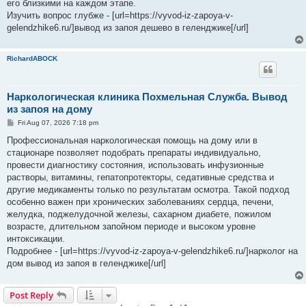
его близкими на каждом этапе.
Изучить вопрос глубже - [url=https://vyvod-iz-zapoya-v-
gelendzhike6.ru/]вывод из запоя дешево в геленджике[/url]
RichardABOCK
Наркологическая клиника Похмельная Служба. Вывод
из запоя на дому
P
Fri Aug 07, 2026 7:18 pm
o
s
Профессиональная наркологическая помощь на дому или в
t
стационаре позволяет подобрать препараты индивидуально,
провести диагностику состояния, использовать инфузионные
растворы, витамины, гепатопротекторы, седативные средства и
другие медикаменты только по результатам осмотра. Такой подход
особенно важен при хронических заболеваниях сердца, печени,
желудка, поджелудочной железы, сахарном диабете, пожилом
возрасте, длительном запойном периоде и высоком уровне
интоксикации.
Подробнее - [url=https://vyvod-iz-zapoya-v-gelendzhike6.ru/]нарколог на
дом вывод из запоя в геленджике[/url]
Post Reply